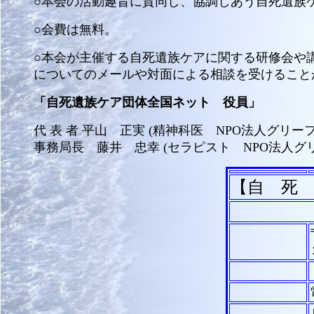
○本会の活動趣旨に賛同し、協調しあう自死遺族
○会費は無料。
○本会が主催する自死遺族ケアに関する研修会や
についてのメールや対面による相談を受けること
「自死遺族ケア団体全国ネット 役員」
代 表 者 平山 正実 (精神科医 NPO法人グリ
事務局長 藤井 忠幸 (セラピスト NPO法人
【自 死