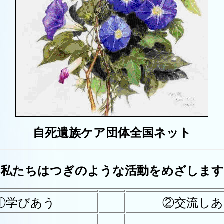
自死遺族ケア団体全国ネット
私たちはつぎのような活動をめざします
①学びあう
②交流しあ