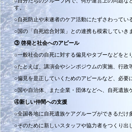
○自分たちのグループ内で、何か運営上の問題な
す。
○自死防止や未遂者のケア活動にたずさわってい
○国の「自死総合対策」との連携も模索していき
③ 啓発と社会へのアピール
○一般社会の自死に対する偏見やタブーなどをと
○たとえば、講演会やシンポジウムの実施、行政
○偏見を是正していくためのアピールなど、必要
○国や自治体、また企業・団体などへ、自死遺族
④新しい仲間への支援
○全国各地に自死遺族ケアグループができるだけ
○そのために新しいスタッフや協力者をつくり出