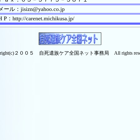
メール：jisizn@yahoo.co.jp
H P：http://carenet.michikusa.jp/
yright(c)２００５ 自死遺族ケア全国ネット事務局 All rights rese