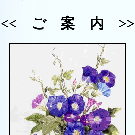
<< ご 案 内 >>