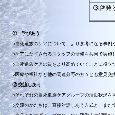
③啓発
① 学びあう
○自死遺族のケアについて、より参考になる事例
○ケアにたずさわるスタッフの研修を共同で実施
○自死遺族ケアの質をより高めていくことに役立
○医療や福祉など他の関連分野の方々とも意見交
② 交流しあう
○それぞれの自死遺族ケアグループの活動状況を
○交流のかたちは、直接対話しあう方式と、また